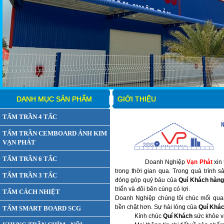
DANH MỤC SẢN PHẨM
GIỚI THIỆU
TẤM TRẦN 4 TẤC
TẤM TRẦN CEMBOARD ÁNH KIM
VẠN PHÁT
TẤM TRẦN 6 TẤC
Doanh Nghiệp
Vạn Phát
xin
trong thời gian qua.
Trong quá trình s
TẤM TRẦN 3 TẤC
đóng góp quý báu của
Quí Khách h
àn
triển và đôi bên cùng có lợi.
TẤM CÁCH NHIỆT
Doanh Nghiệp
chúng tôi chúc mối qu
bền chặt hơn.
Sự hài lòng của
Quí Khá
TẤM SMART BOARD SCG
Kính chúc
Quí Khách
sức khỏe v