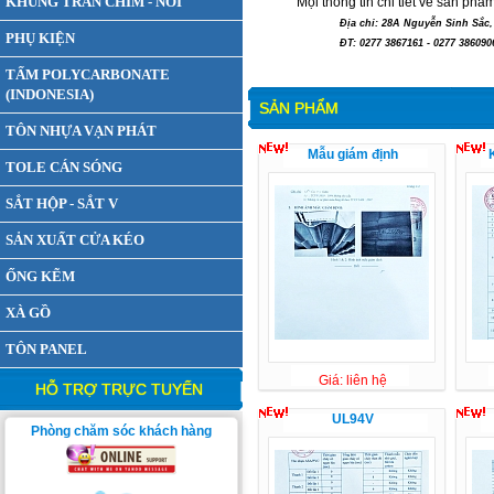
KHUNG TRẦN CHÌM - NỔI
Mọi thông tin chi tiết về sản phẩm
Địa chỉ: 28A Nguyễn Sinh Sắc, Xã Tân
PHỤ KIỆN
ĐT: 0277 3867161 - 0277 3860906 F
TẤM POLYCARBONATE
(INDONESIA)
SẢN PHẨM
TÔN NHỰA VẠN PHÁT
Mẫu giám định
TOLE CÁN SÓNG
SẮT HỘP - SẮT V
SẢN XUẤT CỬA KÉO
ỐNG KẼM
XÀ GỒ
TÔN PANEL
Giá: liên hệ
HỖ TRỢ TRỰC TUYẾN
UL94V
Phòng chăm sóc khách hàng