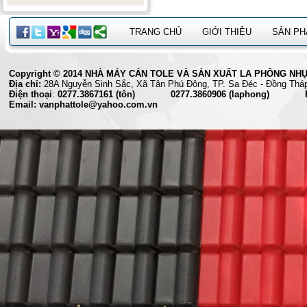
TRANG CHỦ
GIỚI THIỆU
SẢN P
Copyright © 2014 NHÀ MÁY CÁN TOLE VÀ SẢN XUẤT LA PHÔNG NHỰA 
Địa chỉ:
28A Nguyễn Sinh Sắc, Xã Tân Phú Đông, TP. Sa Đéc
Điện thoại
:
0277.3867161 (tôn) 0277.3860906 (laphong) Fax
Email: vanphattole@yahoo.com.vn