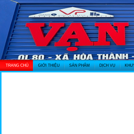
TRANG CHỦ
GIỚI THIỆU
SẢN PHẨM
DỊCH VỤ
KHU