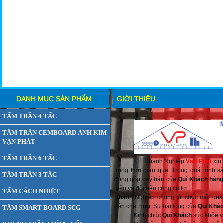
DANH MỤC SẢN PHẨM
GIỚI THIỆU
TẤM TRẦN 4 TẤC
TẤM TRẦN CEMBOARD ÁNH KIM
VẠN PHÁT
TẤM TRẦN 6 TẤC
Doanh Nghiệp
Vạn Phát
xin
trong thời gian qua.
Trong quá trình s
TẤM TRẦN 3 TẤC
đóng góp quý báu của
Quí Khách h
àn
triển và đôi bên cùng có lợi.
TẤM CÁCH NHIỆT
Doanh Nghiệp
chúng tôi chúc mối qu
bền chặt hơn.
Sự hài lòng của
Quí Khá
TẤM SMART BOARD SCG
Kính chúc
Quí Khách
sức khỏe v