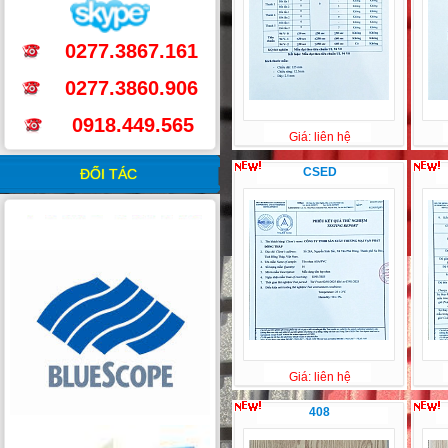
0277.3867.161
0277.3860.906
0918.449.565
Giá: liên hệ
CSED
ĐỐI TÁC
Giá: liên hệ
408