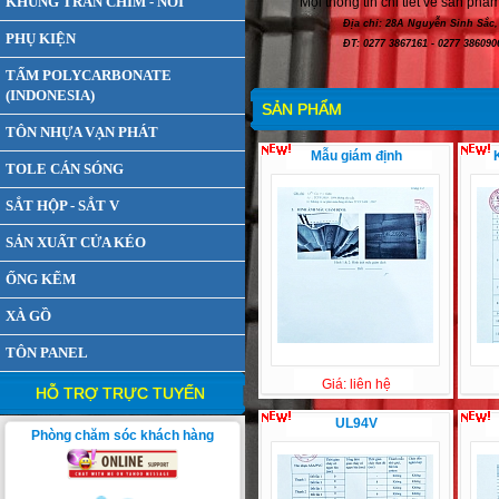
KHUNG TRẦN CHÌM - NỔI
Mọi thông tin chi tiết về sản phẩm
Địa chỉ: 28A Nguyễn Sinh Sắc, Xã Tân
PHỤ KIỆN
ĐT: 0277 3867161 - 0277 3860906 F
TẤM POLYCARBONATE
(INDONESIA)
SẢN PHẨM
TÔN NHỰA VẠN PHÁT
Mẫu giám định
TOLE CÁN SÓNG
SẮT HỘP - SẮT V
SẢN XUẤT CỬA KÉO
ỐNG KẼM
XÀ GỒ
TÔN PANEL
Giá: liên hệ
HỖ TRỢ TRỰC TUYẾN
UL94V
Phòng chăm sóc khách hàng