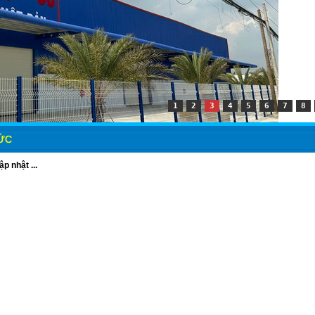
1
2
3
4
5
6
7
8
TỨC
p nhật ...