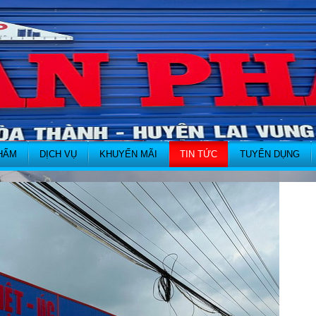
HẨM
DỊCH VỤ
KHUYẾN MÃI
TIN TỨC
TUYỂN DỤNG