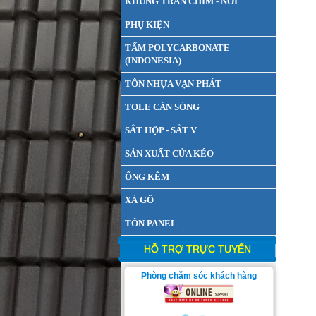
KHUNG TRẦN CHÌM - NỔI
PHỤ KIỆN
TẤM POLYCARBONATE
(INDONESIA)
TÔN NHỰA VẠN PHÁT
TOLE CÁN SÓNG
SẮT HỘP - SẮT V
SẢN XUẤT CỬA KÉO
ỐNG KẼM
XÀ GỒ
TÔN PANEL
HỖ TRỢ TRỰC TUYẾN
Phòng chăm sóc khách hàng