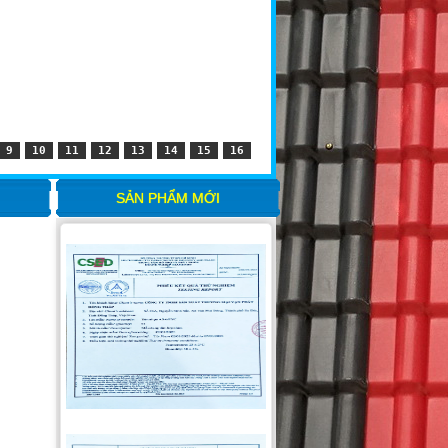
9
10
11
12
13
14
15
16
SẢN PHẨM MỚI