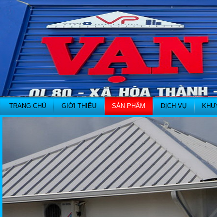
TRANG CHỦ
GIỚI THIỆU
SẢN PHẨM
DỊCH VỤ
KHU