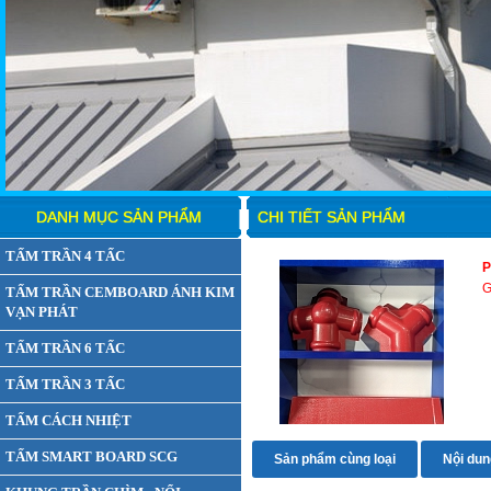
DANH MỤC SẢN PHẨM
CHI TIẾT SẢN PHẨM
TẤM TRẦN 4 TẤC
P
G
TẤM TRẦN CEMBOARD ÁNH KIM
VẠN PHÁT
TẤM TRẦN 6 TẤC
TẤM TRẦN 3 TẤC
TẤM CÁCH NHIỆT
TẤM SMART BOARD SCG
Sản phẩm cùng loại
Nội dung