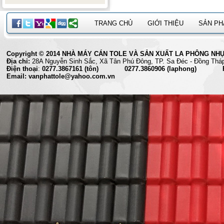
TRANG CHỦ
GIỚI THIỆU
SẢN P
Copyright © 2014 NHÀ MÁY CÁN TOLE VÀ SẢN XUẤT LA PHÔNG NHỰA 
Địa chỉ:
28A Nguyễn Sinh Sắc, Xã Tân Phú Đông, TP. Sa Đéc
Điện thoại
:
0277.3867161 (tôn) 0277.3860906 (laphong) Fax
Email: vanphattole@yahoo.com.vn