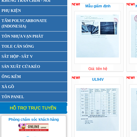
KHUNG TRẦN CHÌM - NỔI
Mẫu giám định
PHỤ KIỆN
TẤM POLYCARBONATE
(INDONESIA)
TÔN NHỰA VẠN PHÁT
TOLE CÁN SÓNG
SẮT HỘP - SẮT V
SẢN XUẤT CỬA KÉO
Giá: liên hệ
ỐNG KẼM
UL94V
XÀ GỒ
TÔN PANEL
HỖ TRỢ TRỰC TUYẾN
Phòng chăm sóc khách hàng