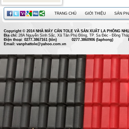
TRANG CHỦ
GIỚI THIỆU
SẢN P
Copyright © 2014 NHÀ MÁY CÁN TOLE VÀ SẢN XUẤT LA PHÔNG NHỰA 
Địa chỉ:
28A Nguyễn Sinh Sắc, Xã Tân Phú Đông, TP. Sa Đéc
Điện thoại
:
0277.3867161 (tôn) 0277.3860906 (laphong) Fax
Email: vanphattole@yahoo.com.vn