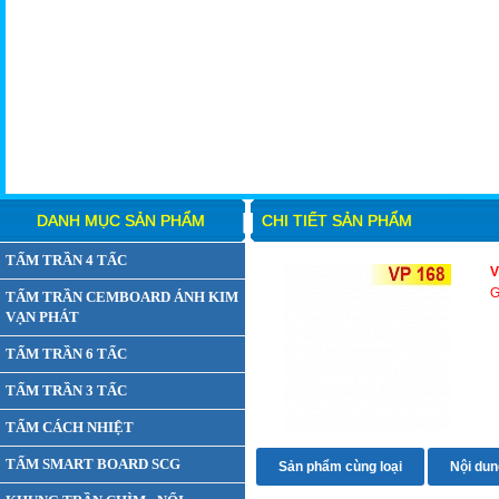
DANH MỤC SẢN PHẨM
CHI TIẾT SẢN PHẨM
TẤM TRẦN 4 TẤC
V
G
TẤM TRẦN CEMBOARD ÁNH KIM
VẠN PHÁT
TẤM TRẦN 6 TẤC
TẤM TRẦN 3 TẤC
TẤM CÁCH NHIỆT
TẤM SMART BOARD SCG
Sản phẩm cùng loại
Nội dung