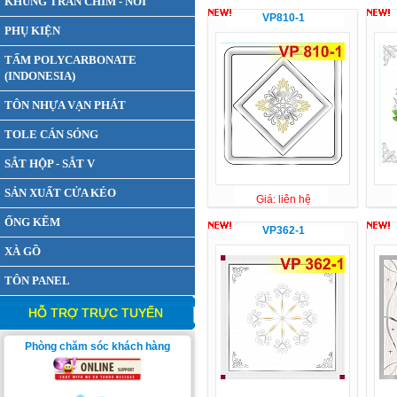
KHUNG TRẦN CHÌM - NỔI
VP810-1
PHỤ KIỆN
TẤM POLYCARBONATE
(INDONESIA)
TÔN NHỰA VẠN PHÁT
TOLE CÁN SÓNG
SẮT HỘP - SẮT V
SẢN XUẤT CỬA KÉO
Giá: liên hệ
ỐNG KẼM
VP362-1
XÀ GỒ
TÔN PANEL
HỖ TRỢ TRỰC TUYẾN
Phòng chăm sóc khách hàng