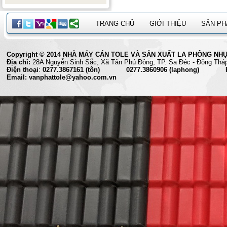
TRANG CHỦ
GIỚI THIỆU
SẢN P
Copyright © 2014 NHÀ MÁY CÁN TOLE VÀ SẢN XUẤT LA PHÔNG NHỰA 
Địa chỉ:
28A Nguyễn Sinh Sắc, Xã Tân Phú Đông, TP. Sa Đéc
Điện thoại
:
0277.3867161 (tôn) 0277.3860906 (laphong) Fax
Email: vanphattole@yahoo.com.vn