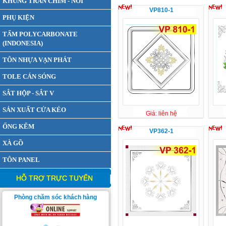
KHUNG TRẦN CHÌM - NỔI
VP810-1
PHỤ KIỆN
TẤM POLYCARBONATE
(INDONESIA)
TÔN NHỰA VẠN PHÁT
TOLE CÁN SÓNG
SẮT HỘP - SẮT V
SẢN XUẤT CỬA KÉO
Giá: liên hệ
ỐNG KẼM
VP362-1
XÀ GỒ
TÔN PANEL
HỖ TRỢ TRỰC TUYẾN
Phòng chăm sóc khách hàng