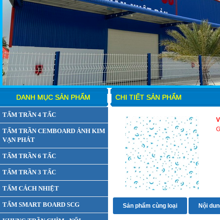
DANH MỤC SẢN PHẨM
CHI TIẾT SẢN PHẨM
TẤM TRẦN 4 TẤC
V
G
TẤM TRẦN CEMBOARD ÁNH KIM
VẠN PHÁT
TẤM TRẦN 6 TẤC
TẤM TRẦN 3 TẤC
TẤM CÁCH NHIỆT
TẤM SMART BOARD SCG
Sản phẩm cùng loại
Nội dung