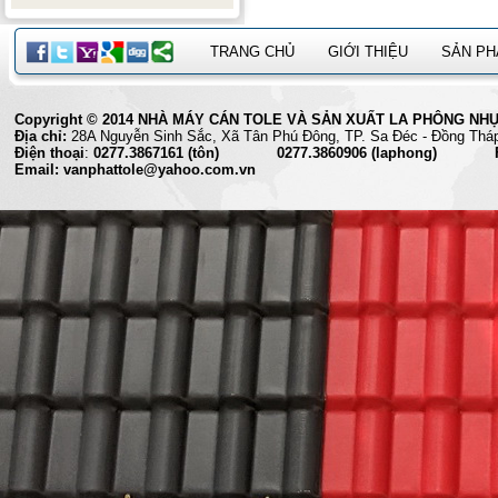
TRANG CHỦ
GIỚI THIỆU
SẢN P
Copyright © 2014 NHÀ MÁY CÁN TOLE VÀ SẢN XUẤT LA PHÔNG NHỰA 
Địa chỉ:
28A Nguyễn Sinh Sắc, Xã Tân Phú Đông, TP. Sa Đéc
Điện thoại
:
0277.3867161 (tôn) 0277.3860906 (laphong) Fax
Email: vanphattole@yahoo.com.vn