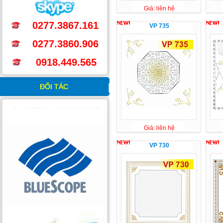
Giá: liên hệ
0277.3867.161
VP 735
0277.3860.906
0918.449.565
ĐỐI TÁC
Giá: liên hệ
VP 730