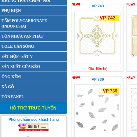
KHUNG TRẦN CHÌM - NỔI
VP 743
PHỤ KIỆN
TẤM POLYCARBONATE
(INDONESIA)
TÔN NHỰA VẠN PHÁT
TOLE CÁN SÓNG
SẮT HỘP - SẮT V
SẢN XUẤT CỬA KÉO
Giá: liên hệ
ỐNG KẼM
VP 739
XÀ GỒ
TÔN PANEL
HỖ TRỢ TRỰC TUYẾN
Phòng chăm sóc khách hàng