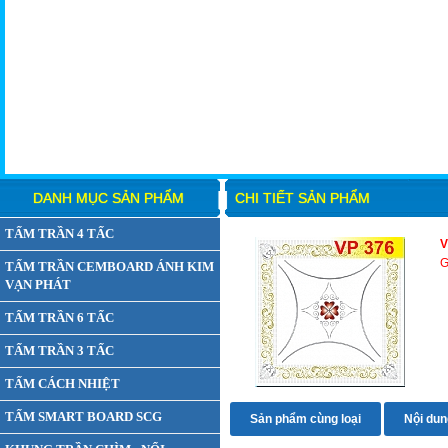
DANH MỤC SẢN PHẨM
CHI TIẾT SẢN PHẨM
TẤM TRẦN 4 TẤC
V
G
TẤM TRẦN CEMBOARD ÁNH KIM
VẠN PHÁT
TẤM TRẦN 6 TẤC
TẤM TRẦN 3 TẤC
TẤM CÁCH NHIỆT
TẤM SMART BOARD SCG
Sản phẩm cùng loại
Nội dung