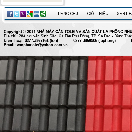
TRANG CHỦ
GIỚI THIỆU
SẢN P
Copyright © 2014 NHÀ MÁY CÁN TOLE VÀ SẢN XUẤT LA PHÔNG NHỰA 
Địa chỉ:
28A Nguyễn Sinh Sắc, Xã Tân Phú Đông, TP. Sa Đéc
Điện thoại
:
0277.3867161 (tôn) 0277.3860906 (laphong) Fax
Email: vanphattole@yahoo.com.vn