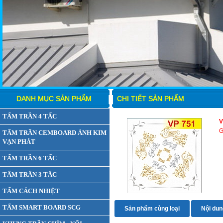
DANH MỤC SẢN PHẨM
CHI TIẾT SẢN PHẨM
TẤM TRẦN 4 TẤC
V
G
TẤM TRẦN CEMBOARD ÁNH KIM
VẠN PHÁT
TẤM TRẦN 6 TẤC
TẤM TRẦN 3 TẤC
TẤM CÁCH NHIỆT
TẤM SMART BOARD SCG
Sản phẩm cùng loại
Nội dung