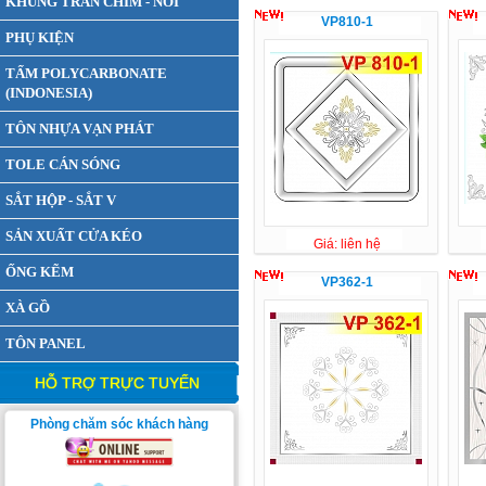
KHUNG TRẦN CHÌM - NỔI
VP810-1
PHỤ KIỆN
TẤM POLYCARBONATE
(INDONESIA)
TÔN NHỰA VẠN PHÁT
TOLE CÁN SÓNG
SẮT HỘP - SẮT V
SẢN XUẤT CỬA KÉO
Giá: liên hệ
ỐNG KẼM
VP362-1
XÀ GỒ
TÔN PANEL
HỖ TRỢ TRỰC TUYẾN
Phòng chăm sóc khách hàng