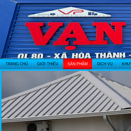
TRANG CHỦ
GIỚI THIỆU
SẢN PHẨM
DỊCH VỤ
KHU