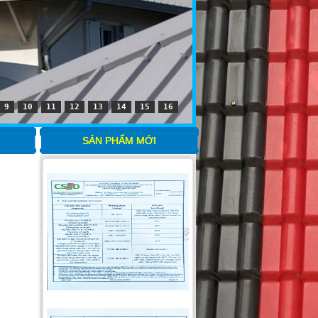
9
10
11
12
13
14
15
16
SẢN PHẨM MỚI