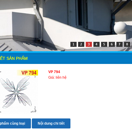
1
2
3
4
5
6
7
8
IẾT SẢN PHẨM
VP 794
Giá: liên hệ
phẩm cùng loại
Nội dung chi tiết