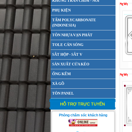
KHUNG TRẦN CHÌM - NỔI
PHỤ KIỆN
TẤM POLYCARBONATE
(INDONESIA)
TÔN NHỰA VẠN PHÁT
TOLE CÁN SÓNG
SẮT HỘP - SẮT V
SẢN XUẤT CỬA KÉO
ỐNG KẼM
XÀ GỒ
TÔN PANEL
HỖ TRỢ TRỰC TUYẾN
Phòng chăm sóc khách hàng