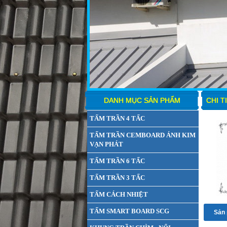
DANH MỤC SẢN PHẨM
CHI T
TẤM TRẦN 4 TẤC
TẤM TRẦN CEMBOARD ÁNH KIM
VẠN PHÁT
TẤM TRẦN 6 TẤC
TẤM TRẦN 3 TẤC
TẤM CÁCH NHIỆT
TẤM SMART BOARD SCG
Sản 