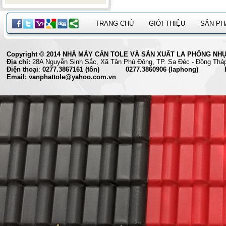
TRANG CHỦ
GIỚI THIỆU
SẢN P
Copyright © 2014 NHÀ MÁY CÁN TOLE VÀ SẢN XUẤT LA PHÔNG NHỰA 
Địa chỉ:
28A Nguyễn Sinh Sắc, Xã Tân Phú Đông, TP. Sa Đéc
Điện thoại
:
0277.3867161 (tôn) 0277.3860906 (laphong) Fax
Email: vanphattole@yahoo.com.vn