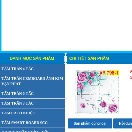
DANH MỤC SẢN PHẨM
CHI TIẾT SẢN PHẨM
TẤM TRẦN 4 TẤC
V
G
TẤM TRẦN CEMBOARD ÁNH KIM
VẠN PHÁT
TẤM TRẦN 6 TẤC
TẤM TRẦN 3 TẤC
TẤM CÁCH NHIỆT
TẤM SMART BOARD SCG
Sản phẩm cùng loại
Nội dung