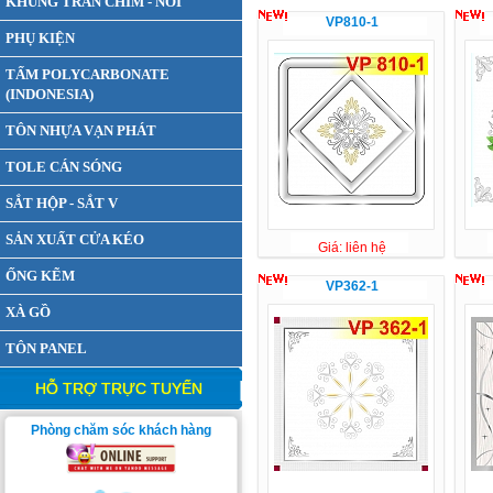
KHUNG TRẦN CHÌM - NỔI
VP810-1
PHỤ KIỆN
TẤM POLYCARBONATE
(INDONESIA)
TÔN NHỰA VẠN PHÁT
TOLE CÁN SÓNG
SẮT HỘP - SẮT V
SẢN XUẤT CỬA KÉO
Giá: liên hệ
ỐNG KẼM
VP362-1
XÀ GỒ
TÔN PANEL
HỖ TRỢ TRỰC TUYẾN
Phòng chăm sóc khách hàng