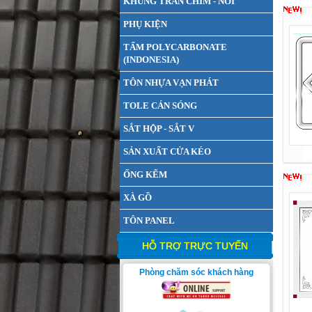
KHUNG TRẦN CHÌM - NỔI
PHỤ KIỆN
TẤM POLYCARBONATE
(INDONESIA)
TÔN NHỰA VẠN PHÁT
TOLE CÁN SÓNG
SẮT HỘP - SẮT V
SẢN XUẤT CỬA KÉO
ỐNG KẼM
XÀ GỒ
TÔN PANEL
HỖ TRỢ TRỰC TUYẾN
Phòng chăm sóc khách hàng