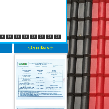
9
10
11
12
13
14
15
16
SẢN PHẨM MỚI