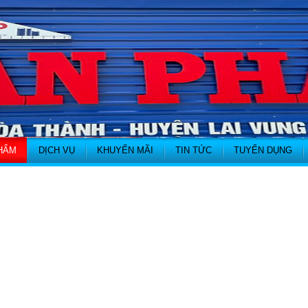
HẨM
DỊCH VỤ
KHUYẾN MÃI
TIN TỨC
TUYỂN DỤNG