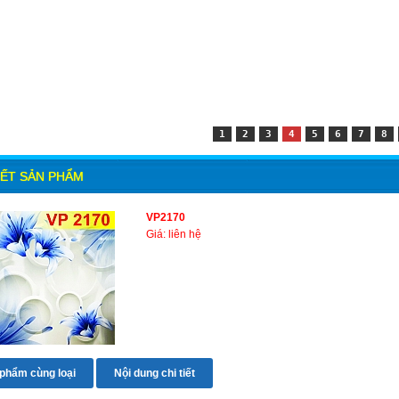
1
2
3
4
5
6
7
8
IẾT SẢN PHẨM
VP2170
Giá: liên hệ
phẩm cùng loại
Nội dung chi tiết