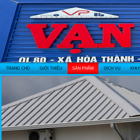
TRANG CHỦ
GIỚI THIỆU
SẢN PHẨM
DỊCH VỤ
KHU