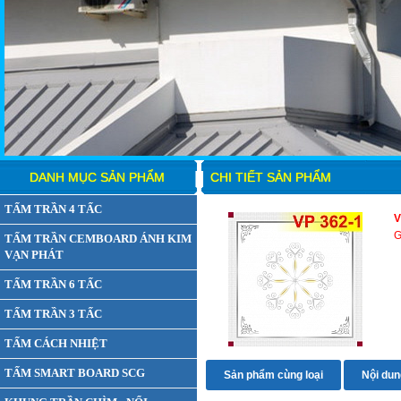
DANH MỤC SẢN PHẨM
CHI TIẾT SẢN PHẨM
TẤM TRẦN 4 TẤC
V
G
TẤM TRẦN CEMBOARD ÁNH KIM
VẠN PHÁT
TẤM TRẦN 6 TẤC
TẤM TRẦN 3 TẤC
TẤM CÁCH NHIỆT
TẤM SMART BOARD SCG
Sản phẩm cùng loại
Nội dung