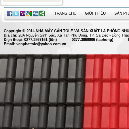
TRANG CHỦ
GIỚI THIỆU
SẢN P
Copyright © 2014 NHÀ MÁY CÁN TOLE VÀ SẢN XUẤT LA PHÔNG NHỰA 
Địa chỉ:
28A Nguyễn Sinh Sắc, Xã Tân Phú Đông, TP. Sa Đéc
Điện thoại
:
0277.3867161 (tôn) 0277.3860906 (laphong) Fax
Email: vanphattole@yahoo.com.vn