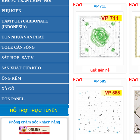
KHUNG TRẦN CHÌM - NỔI
VP 711
PHỤ KIỆN
TẤM POLYCARBONATE
(INDONESIA)
TÔN NHỰA VẠN PHÁT
TOLE CÁN SÓNG
SẮT HỘP - SẮT V
SẢN XUẤT CỬA KÉO
Giá: liên hệ
ỐNG KẼM
VP 585
XÀ GỒ
TÔN PANEL
HỖ TRỢ TRỰC TUYẾN
Phòng chăm sóc khách hàng