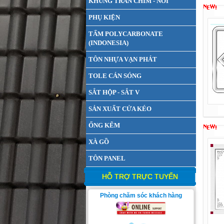
KHUNG TRẦN CHÌM - NỔI
PHỤ KIỆN
TẤM POLYCARBONATE
(INDONESIA)
TÔN NHỰA VẠN PHÁT
TOLE CÁN SÓNG
SẮT HỘP - SẮT V
SẢN XUẤT CỬA KÉO
ỐNG KẼM
XÀ GỒ
TÔN PANEL
HỖ TRỢ TRỰC TUYẾN
Phòng chăm sóc khách hàng