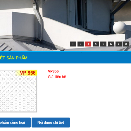
1
2
3
4
5
6
7
8
IẾT SẢN PHẨM
VP856
Giá: liên hệ
phẩm cùng loại
Nội dung chi tiết