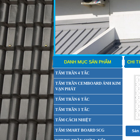
DANH MỤC SẢN PHẨM
CHI T
TẤM TRẦN 4 TẤC
TẤM TRẦN CEMBOARD ÁNH KIM
VẠN PHÁT
TẤM TRẦN 6 TẤC
TẤM TRẦN 3 TẤC
TẤM CÁCH NHIỆT
TẤM SMART BOARD SCG
Sản 