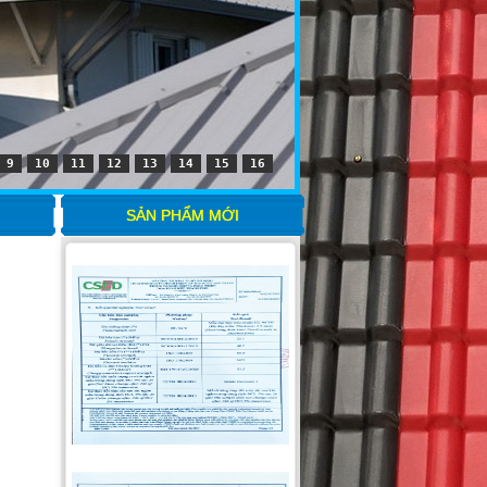
9
10
11
12
13
14
15
16
SẢN PHẨM MỚI