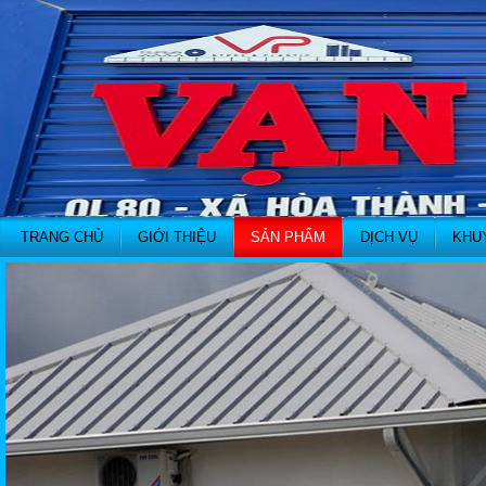
TRANG CHỦ
GIỚI THIỆU
SẢN PHẨM
DỊCH VỤ
KHU