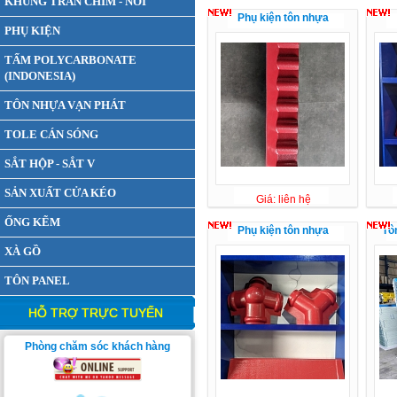
KHUNG TRẦN CHÌM - NỔI
Phụ kiện tôn nhựa
PHỤ KIỆN
TẤM POLYCARBONATE
(INDONESIA)
TÔN NHỰA VẠN PHÁT
TOLE CÁN SÓNG
SẮT HỘP - SẮT V
SẢN XUẤT CỬA KÉO
Giá: liên hệ
ỐNG KẼM
Phụ kiện tôn nhựa
Tô
XÀ GỒ
TÔN PANEL
HỖ TRỢ TRỰC TUYẾN
Phòng chăm sóc khách hàng