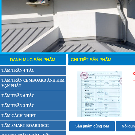
DANH MỤC SẢN PHẨM
CHI TIẾT SẢN PHẨM
TẤM TRẦN 4 TẤC
K
G
TẤM TRẦN CEMBOARD ÁNH KIM
VẠN PHÁT
TẤM TRẦN 6 TẤC
TẤM TRẦN 3 TẤC
TẤM CÁCH NHIỆT
TẤM SMART BOARD SCG
Sản phẩm cùng loại
Nội dung