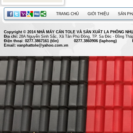
TRANG CHỦ
GIỚI THIỆU
SẢN P
Copyright © 2014 NHÀ MÁY CÁN TOLE VÀ SẢN XUẤT LA PHÔNG NHỰA 
Địa chỉ:
28A Nguyễn Sinh Sắc, Xã Tân Phú Đông, TP. Sa Đéc
Điện thoại
:
0277.3867161 (tôn) 0277.3860906 (laphong) Fax
Email: vanphattole@yahoo.com.vn