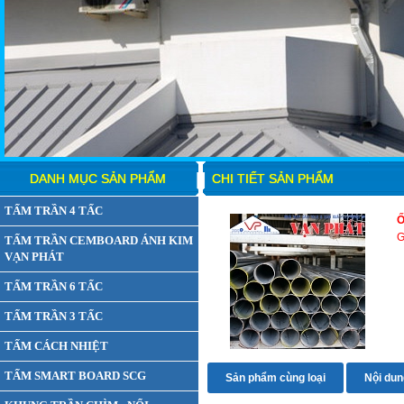
DANH MỤC SẢN PHẨM
CHI TIẾT SẢN PHẨM
TẤM TRẦN 4 TẤC
Ố
G
TẤM TRẦN CEMBOARD ÁNH KIM
VẠN PHÁT
TẤM TRẦN 6 TẤC
TẤM TRẦN 3 TẤC
TẤM CÁCH NHIỆT
TẤM SMART BOARD SCG
Sản phẩm cùng loại
Nội dung