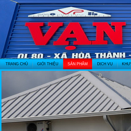
TRANG CHỦ
GIỚI THIỆU
SẢN PHẨM
DỊCH VỤ
KHU