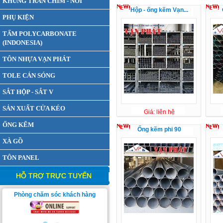
KHUNG TRẦN CHÌM - NỔI
Hộp - ống kẽm Vạn...
PHỤ KIỆN
TẤM POLYCARBONATE
(INDONESIA)
TÔN NHỰA VẠN PHÁT
TOLE CÁN SÓNG
SẮT HỘP - SẮT V
SẢN XUẤT CỬA KÉO
Giá: liên hệ
ỐNG KẼM
Ống kẽm phi 90
XÀ GỒ
TÔN PANEL
HỖ TRỢ TRỰC TUYẾN
Phòng chăm sóc khách hàng