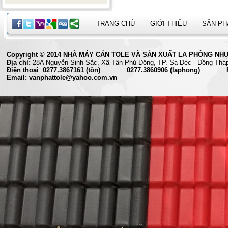
TRANG CHỦ
GIỚI THIỆU
SẢN P
Copyright © 2014 NHÀ MÁY CÁN TOLE VÀ SẢN XUẤT LA PHÔNG NHỰA 
Địa chỉ:
28A Nguyễn Sinh Sắc, Xã Tân Phú Đông, TP. Sa Đéc
Điện thoại
:
0277.3867161 (tôn) 0277.3860906 (laphong) Fax
Email: vanphattole@yahoo.com.vn