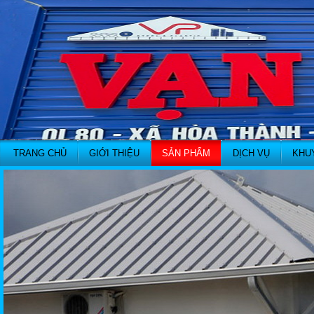
TRANG CHỦ
GIỚI THIỆU
SẢN PHẨM
DỊCH VỤ
KHU