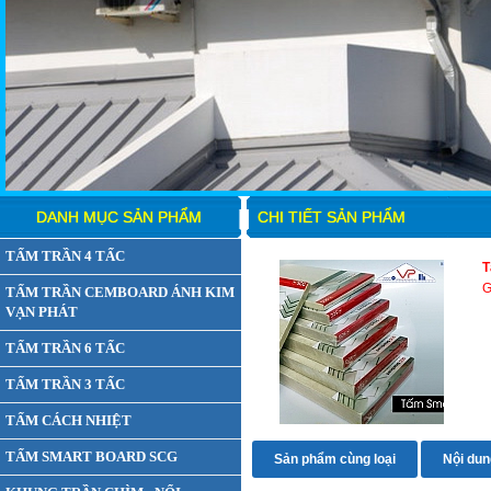
DANH MỤC SẢN PHẨM
CHI TIẾT SẢN PHẨM
TẤM TRẦN 4 TẤC
T
G
TẤM TRẦN CEMBOARD ÁNH KIM
VẠN PHÁT
TẤM TRẦN 6 TẤC
TẤM TRẦN 3 TẤC
TẤM CÁCH NHIỆT
TẤM SMART BOARD SCG
Sản phẩm cùng loại
Nội dung