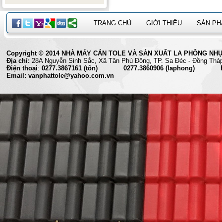
TRANG CHỦ
GIỚI THIỆU
SẢN P
Copyright © 2014 NHÀ MÁY CÁN TOLE VÀ SẢN XUẤT LA PHÔNG NHỰA 
Địa chỉ:
28A Nguyễn Sinh Sắc, Xã Tân Phú Đông, TP. Sa Đéc
Điện thoại
:
0277.3867161 (tôn) 0277.3860906 (laphong) Fax
Email: vanphattole@yahoo.com.vn