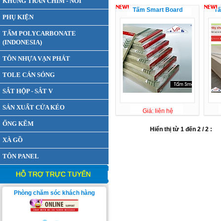
KHUNG TRẦN CHÌM - NỔI
Tấm Smart Board
Tấ
PHỤ KIỆN
TẤM POLYCARBONATE
(INDONESIA)
TÔN NHỰA VẠN PHÁT
TOLE CÁN SÓNG
SẮT HỘP - SẮT V
SẢN XUẤT CỬA KÉO
Giá: liên hệ
ỐNG KẼM
Hiển thị từ 1 đến 2 / 2 :
XÀ GỒ
TÔN PANEL
HỖ TRỢ TRỰC TUYẾN
Phòng chăm sóc khách hàng