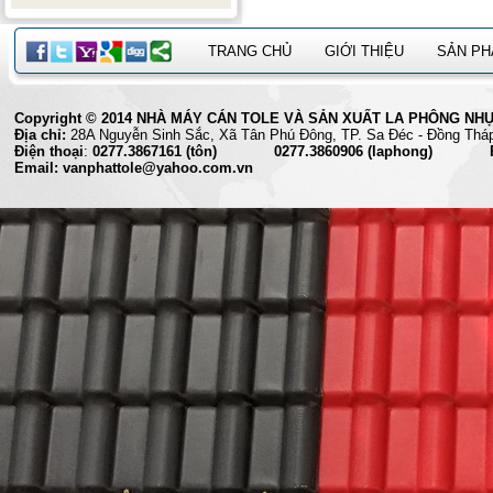
TRANG CHỦ
GIỚI THIỆU
SẢN P
Copyright © 2014 NHÀ MÁY CÁN TOLE VÀ SẢN XUẤT LA PHÔNG NHỰA 
Địa chỉ:
28A Nguyễn Sinh Sắc, Xã Tân Phú Đông, TP. Sa Đéc
Điện thoại
:
0277.3867161 (tôn) 0277.3860906 (laphong) Fax
Email: vanphattole@yahoo.com.vn