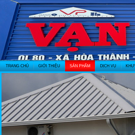
TRANG CHỦ
GIỚI THIỆU
SẢN PHẨM
DỊCH VỤ
KHU