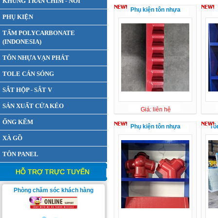
KHUNG TRẦN CHÌM - NỔI
Phụ kiện tôn nhựa
PHỤ KIỆN
TẤM POLYCARBONATE
(INDONESIA)
TÔN NHỰA VẠN PHÁT
TOLE CÁN SÓNG
SẮT HỘP - SẮT V
SẢN XUẤT CỬA KÉO
Giá: liên hệ
ỐNG KẼM
Phụ kiện tôn nhựa
Tô
XÀ GỒ
TÔN PANEL
HỖ TRỢ TRỰC TUYẾN
Phòng chăm sóc khách hàng