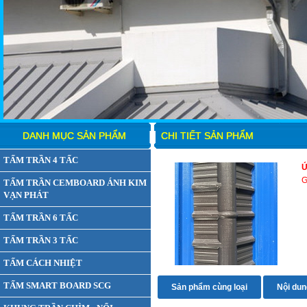
DANH MỤC SẢN PHẨM
CHI TIẾT SẢN PHẨM
TẤM TRẦN 4 TẤC
Ú
G
TẤM TRẦN CEMBOARD ÁNH KIM
VẠN PHÁT
TẤM TRẦN 6 TẤC
TẤM TRẦN 3 TẤC
TẤM CÁCH NHIỆT
TẤM SMART BOARD SCG
Sản phẩm cùng loại
Nội dung