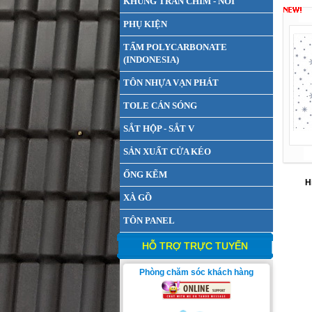
KHUNG TRẦN CHÌM - NỔI
PHỤ KIỆN
TẤM POLYCARBONATE
(INDONESIA)
TÔN NHỰA VẠN PHÁT
TOLE CÁN SÓNG
SẮT HỘP - SẮT V
SẢN XUẤT CỬA KÉO
ỐNG KẼM
H
XÀ GỒ
TÔN PANEL
HỖ TRỢ TRỰC TUYẾN
Phòng chăm sóc khách hàng