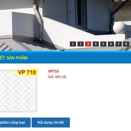
1
2
3
4
5
6
7
8
IẾT SẢN PHẨM
VP710
Giá: liên hệ
phẩm cùng loại
Nội dung chi tiết