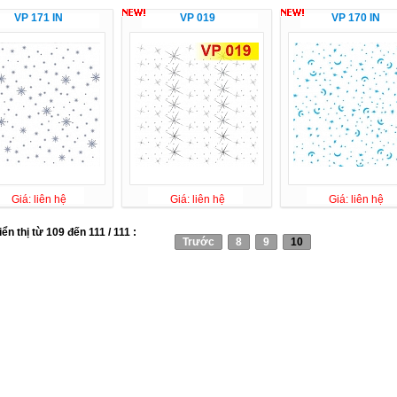
VP 171 IN
VP 019
VP 170 IN
Giá: liên hệ
Giá: liên hệ
Giá: liên hệ
iển thị từ 109 đến 111 / 111 :
Trước
8
9
10