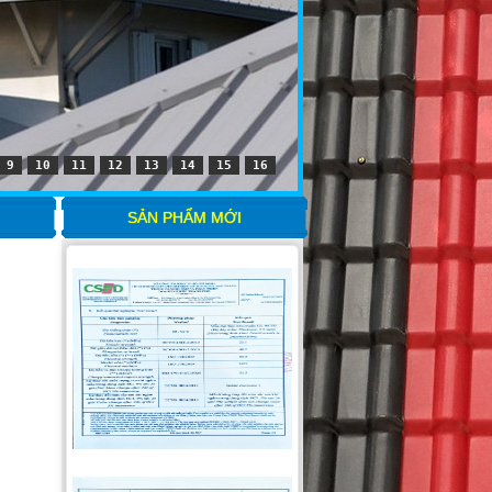
9
10
11
12
13
14
15
16
SẢN PHẨM MỚI