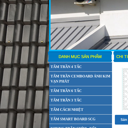
DANH MỤC SẢN PHẨM
CHI T
TẤM TRẦN 4 TẤC
TẤM TRẦN CEMBOARD ÁNH KIM
VẠN PHÁT
TẤM TRẦN 6 TẤC
TẤM TRẦN 3 TẤC
TẤM CÁCH NHIỆT
TẤM SMART BOARD SCG
Sản 