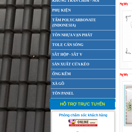
KHUNG TRẦN CHÌM - NỔI
PHỤ KIỆN
TẤM POLYCARBONATE
(INDONESIA)
TÔN NHỰA VẠN PHÁT
TOLE CÁN SÓNG
SẮT HỘP - SẮT V
SẢN XUẤT CỬA KÉO
ỐNG KẼM
XÀ GỒ
TÔN PANEL
HỖ TRỢ TRỰC TUYẾN
Phòng chăm sóc khách hàng