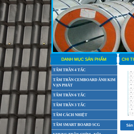
DANH MỤC SẢN PHẨM
CHI T
TẤM TRẦN 4 TẤC
TẤM TRẦN CEMBOARD ÁNH KIM
VẠN PHÁT
TẤM TRẦN 6 TẤC
TẤM TRẦN 3 TẤC
TẤM CÁCH NHIỆT
TẤM SMART BOARD SCG
Sản 