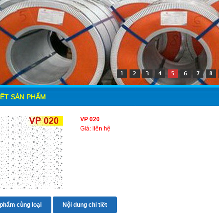
1
2
3
4
5
6
7
8
IẾT SẢN PHẨM
VP 020
Giá: liên hệ
phẩm cùng loại
Nội dung chi tiết