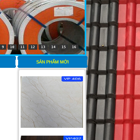
9
10
11
12
13
14
15
16
SẢN PHẨM MỚI