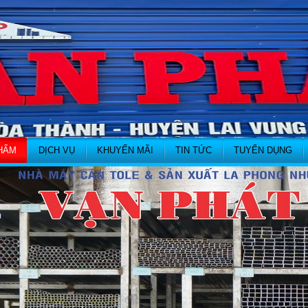
HẨM
DỊCH VỤ
KHUYẾN MÃI
TIN TỨC
TUYỂN DỤNG