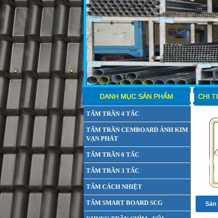
DANH MỤC SẢN PHẨM
CHI T
TẤM TRẦN 4 TẤC
TẤM TRẦN CEMBOARD ÁNH KIM
VẠN PHÁT
TẤM TRẦN 6 TẤC
TẤM TRẦN 3 TẤC
TẤM CÁCH NHIỆT
TẤM SMART BOARD SCG
Sản 