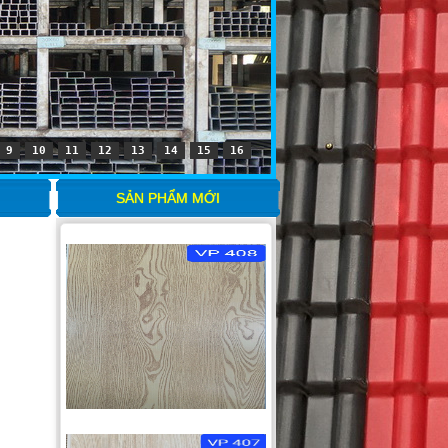
9
10
11
12
13
14
15
16
SẢN PHẨM MỚI