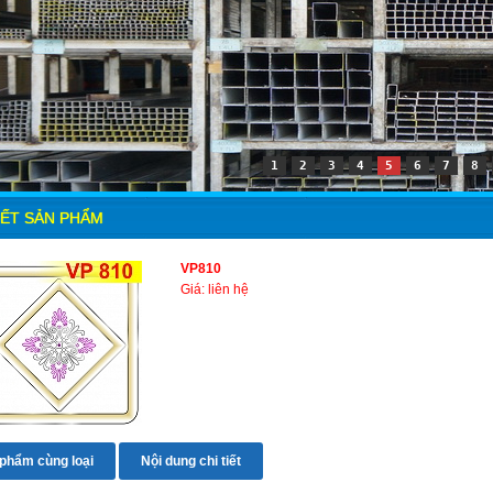
1
2
3
4
5
6
7
8
IẾT SẢN PHẨM
VP810
Giá: liên hệ
phẩm cùng loại
Nội dung chi tiết