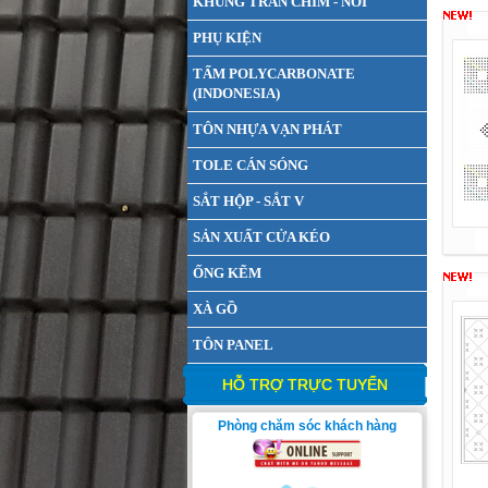
KHUNG TRẦN CHÌM - NỔI
PHỤ KIỆN
TẤM POLYCARBONATE
(INDONESIA)
TÔN NHỰA VẠN PHÁT
TOLE CÁN SÓNG
SẮT HỘP - SẮT V
SẢN XUẤT CỬA KÉO
ỐNG KẼM
XÀ GỒ
TÔN PANEL
HỖ TRỢ TRỰC TUYẾN
Phòng chăm sóc khách hàng