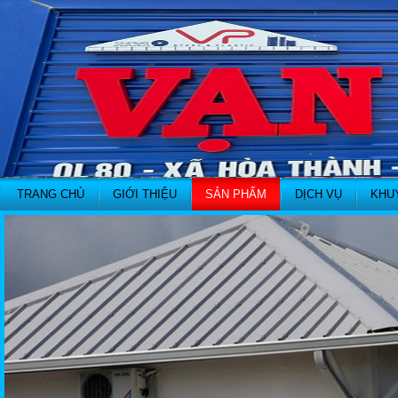
TRANG CHỦ
GIỚI THIỆU
SẢN PHẨM
DỊCH VỤ
KHU