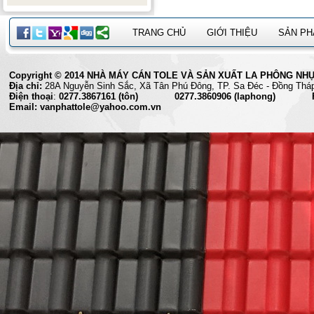
TRANG CHỦ
GIỚI THIỆU
SẢN P
Copyright © 2014 NHÀ MÁY CÁN TOLE VÀ SẢN XUẤT LA PHÔNG NHỰA 
Địa chỉ:
28A Nguyễn Sinh Sắc, Xã Tân Phú Đông, TP. Sa Đéc
Điện thoại
:
0277.3867161 (tôn) 0277.3860906 (laphong) Fax
Email: vanphattole@yahoo.com.vn