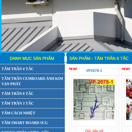
DANH MỤC SẢN PHẨM
SẢN PHẨM › TẤM TRẦN 6 TẤC
TẤM TRẦN 4 TẤC
VP2078-1
TẤM TRẦN CEMBOARD ÁNH KIM
VẠN PHÁT
TẤM TRẦN 6 TẤC
TẤM TRẦN 3 TẤC
TẤM CÁCH NHIỆT
TẤM SMART BOARD SCG
Giá: liên hệ