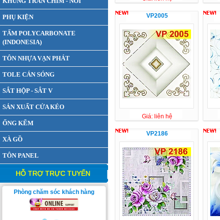
KHUNG TRẦN CHÌM - NỔI
VP2005
PHỤ KIỆN
TẤM POLYCARBONATE
(INDONESIA)
TÔN NHỰA VẠN PHÁT
TOLE CÁN SÓNG
SẮT HỘP - SẮT V
SẢN XUẤT CỬA KÉO
Giá: liên hệ
ỐNG KẼM
VP2186
XÀ GỒ
TÔN PANEL
HỖ TRỢ TRỰC TUYẾN
Phòng chăm sóc khách hàng