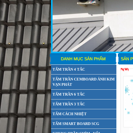
DANH MỤC SẢN PHẨM
SẢN P
TẤM TRẦN 4 TẤC
TẤM TRẦN CEMBOARD ÁNH KIM
VẠN PHÁT
TẤM TRẦN 6 TẤC
TẤM TRẦN 3 TẤC
TẤM CÁCH NHIỆT
TẤM SMART BOARD SCG