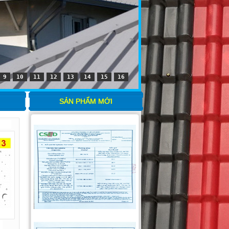
9
10
11
12
13
14
15
16
SẢN PHẨM MỚI