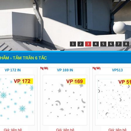
1
2
3
4
5
6
7
8
HẨM › TẤM TRẦN 6 TẤC
VP 172 IN
VP 169 IN
VP513
Giá: liên hệ
Giá: liên hệ
Giá: liên hệ