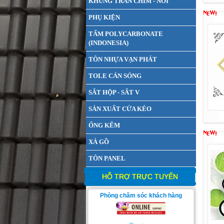
KHUNG TRẦN CHÌM - NỔI
PHỤ KIỆN
TẤM POLYCARBONATE
(INDONESIA)
TÔN NHỰA VẠN PHÁT
TOLE CÁN SÓNG
SẮT HỘP - SẮT V
SẢN XUẤT CỬA KÉO
ỐNG KẼM
XÀ GỒ
TÔN PANEL
HỖ TRỢ TRỰC TUYẾN
Phòng chăm sóc khách hàng